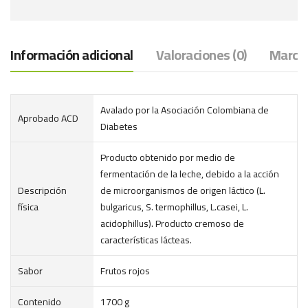
Información adicional
Valoraciones (0)
Marcas
Avalado por la Asociación Colombiana de
Aprobado ACD
Diabetes
Producto obtenido por medio de
fermentación de la leche, debido a la acción
Descripción
de microorganismos de origen láctico (L.
física
bulgaricus, S. termophillus, L.casei, L.
acidophillus). Producto cremoso de
características lácteas.
Sabor
Frutos rojos
Contenido
1700 g